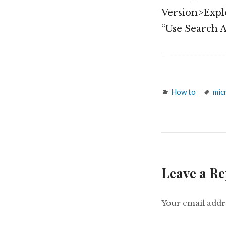
Version>Explorer
“Use Search Asst”
Categories
Tag
How to
mic
Leave a Re
Your email addre