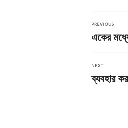
Post
PREVIOUS
navigatio
একের মধ্য
Previous
post:
NEXT
ব্যবহার ক
Next
post: