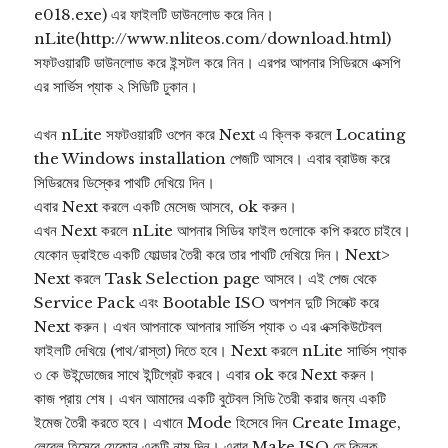
e018.exe) এর ফাইলটি ডাউনলোড করে নিন।
nLite(http://www.nliteos.com/download.html)
সফটওয়ারটি ডাউনলোড করে ইন্সটল করে নিন। এরপর আপনার সিডিরমে এক্সপি
এর সার্ভিস প্যাক ২ সিডিটি ঢুকান।
এখন nLite সফটওয়ারটি ওপেন করে Next এ ক্লিক করলে Locating
the Windows installation পেজটি আসবে। এবার ব্রাউজ করে
সিডিরমের ডিস্কের পাথটি দেখিয়ে দিন।
এবার Next করলে একটি মেসেজ আসবে, ok করুন।
এখন Next করলে nLite আপনার সিডির ফাইল গুলোকে কপি করতে চাইবে।
যেকোন ড্রাইভে একটি ফোল্ডার তৈরী করে তার পাথটি দেখিয়ে দিন। Next>
Next করলে Task Selection page আসবে। এই পেজ থেকে
Service Pack এবং Bootable ISO অপশন দুটি সিলেক্ট করে
Next করুন। এখন আপনাকে আপনার সার্ভিস প্যাক ৩ এর এক্সকিউটেবল
ফাইলটি দেখিয়ে (পাথ/রাস্তা) দিতে হবে। Next করলে nLite সার্ভিস প্যাক
৩ কে উইন্ডোজের সাথে ইন্টিগ্রেট করবে। এবার ok করে Next করুন।
কাজ প্রায় শেষ। এখন আমাদের একটি বুটেবল সিডি তৈরী করার জন্য একটি
ইমেজ তৈরী করতে হবে। এখানে Mode হিসেবে দিন Create Image,
লেবেল হিসেবে যেকোন একটি নাম দিন। এবার Make ISO তে ক্লিক