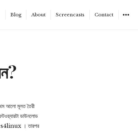
e
Blog
About
Screencasts
Contact
WIDGET
েন?
রথম আলো মূলত তৈরী
সফটওয়্যারটা ডাউনলোড
s4linux । তারপর