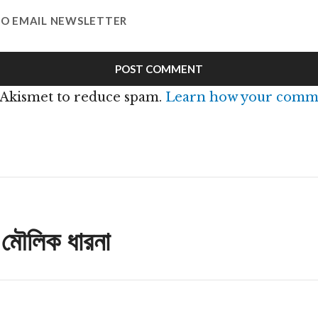
TO EMAIL NEWSLETTER
s Akismet to reduce spam.
Learn how your comme
n
ছু মৌলিক ধারনা