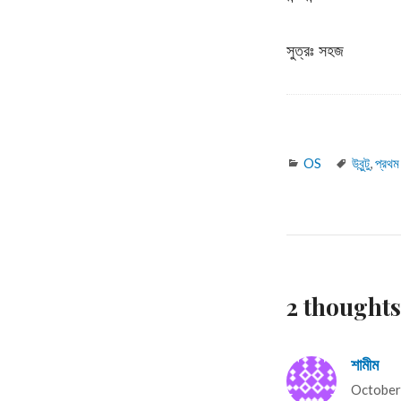
সুত্রঃ সহজ
Categories
Tags
OS
উবুন্টু
,
প্রথ
2 thoughts o
শামীম
say
October