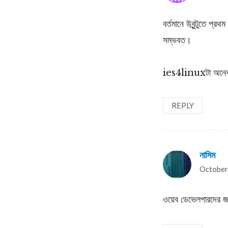
বর্তমানে উবুন্টুতে প
সম্ভবত।
ies4linuxটা অনেক আ
REPLY
নাসিম
say
October
ওয়েব ডেভেলপারদের জ