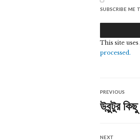
SUBSCRIBE ME 
This site use
processed.
Post
PREVIOUS
navigatio
উবুন্টুর কি
Previous
post:
NEXT