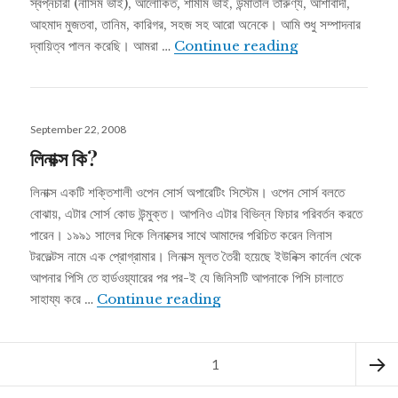
স্বপ্নচারী (নাসিম ভাই), আলোকিত, শামীম ভাই, উন্মাতাল তারুণ্য, আশাবাদী,
আহমাদ মুজতবা, তানিম, কারিগর, সহজ সহ আরো অনেকে। আমি শুধু সম্পাদনার
উবুন্টু লিনাক্স সম্বন্ধে
দ্বায়িত্ব পালন করেছি। আমরা …
Continue reading
Posted
September 22, 2008
on
লিনাক্স কি?
লিনাক্স একটি শক্তিশালী ওপেন সোর্স অপারেটিং সিস্টেম। ওপেন সোর্স বলতে
বোঝায়, এটার সোর্স কোড উন্মুক্ত। আপনিও এটার বিভিন্ন ফিচার পরিবর্তন করতে
পারেন। ১৯৯১ সালের দিকে লিনাক্সের সাথে আমাদের পরিচিত করেন লিনাস
টরভেল্টস নামে এক প্রোগ্রামার। লিনাক্স মূলত তৈরী হয়েছে ইউনিক্স কার্নেল থেকে
আপনার পিসি তে হার্ডওয়্যারের পর পর-ই যে জিনিসটি আপনাকে পিসি চালাতে
লিনাক্স কি?
সাহায্য করে …
Continue reading
Posts
Page
1
pagination