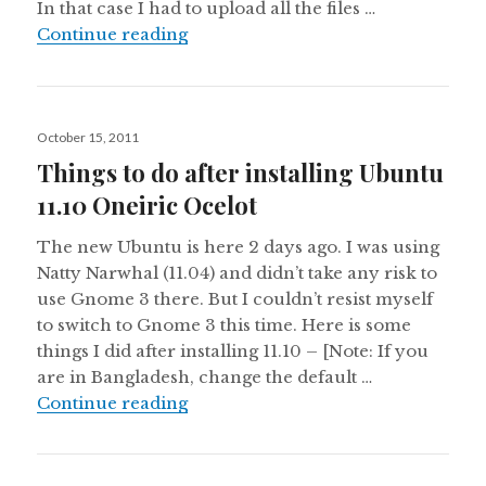
In that case I had to upload all the files …
Deploying PHP apps with git and g
Continue reading
Posted
October 15, 2011
on
Things to do after installing Ubuntu
11.10 Oneiric Ocelot
The new Ubuntu is here 2 days ago. I was using
Natty Narwhal (11.04) and didn’t take any risk to
use Gnome 3 there. But I couldn’t resist myself
to switch to Gnome 3 this time. Here is some
things I did after installing 11.10 – [Note: If you
are in Bangladesh, change the default …
Things to do after installing Ubunt
Continue reading