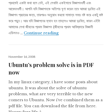
প্রথমেই একটা কথা বলে নেই, এই লেখাটা একইসাথে বিজ্ঞাপনধর্মী এবং
আবেদনধর্মী। আপনি যদি বিজ্ঞাপনকে অতিশয় ঘৃণা করেন তবে আমরা দুঃখিত এই
বিজ্ঞাপন প্রচারের জন্য, তারপরও অনুরোধ করবো সামান্য সময় নষ্ট করে একটু কষ্ট
করে পড়ুন। আর যদি বিজ্ঞাপনের ফ্যান হন তাহলেও আমরা দুঃখিত, কারন এইটা
আমাদের লেখা জীবনের প্রথম বিজ্ঞাপন (জীবনের প্রথম আবিষ্কারে বিজ্ঞানী
উবুন্টুর মুশকিল আসানঃ উবুন্টুর সব ঝামেলার বা
এডিসনও …
Continue reading
Posted
November 16, 2008
on
Ubuntu’s problem solve is in PDF
now
In my linux category, i have some posts about
ubuntu. It was about the solve of ubuntu
problems, what are very terrible to the new
comers to Ubuntu. Now i’ve combined them as a
pdf file. You can download the file from here.
Happy free life :).