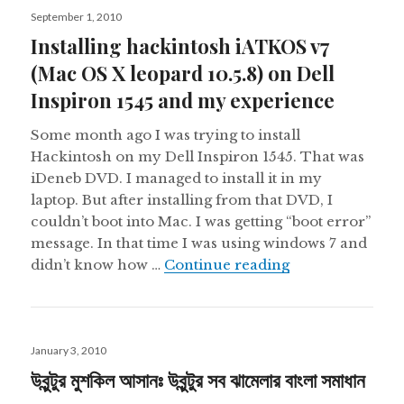
Posted
September 1, 2010
on
Installing hackintosh iATKOS v7
(Mac OS X leopard 10.5.8) on Dell
Inspiron 1545 and my experience
Some month ago I was trying to install
Hackintosh on my Dell Inspiron 1545. That was
iDeneb DVD. I managed to install it in my
laptop. But after installing from that DVD, I
couldn’t boot into Mac. I was getting “boot error”
message. In that time I was using windows 7 and
Installing hack
didn’t know how …
Continue reading
Posted
January 3, 2010
on
উবুন্টুর মুশকিল আসানঃ উবুন্টুর সব ঝামেলার বাংলা সমাধান