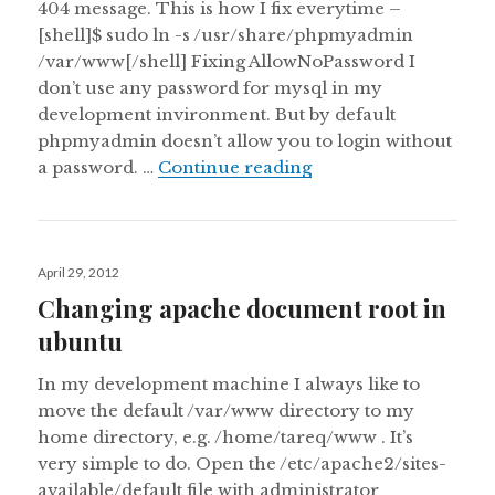
404 message. This is how I fix everytime –
[shell]$ sudo ln -s /usr/share/phpmyadmin
/var/www[/shell] Fixing AllowNoPassword I
don’t use any password for mysql in my
development invironment. But by default
phpmyadmin doesn’t allow you to login without
Fixing phpmyadmin 
a password. …
Continue reading
Posted
April 29, 2012
on
Changing apache document root in
ubuntu
In my development machine I always like to
move the default /var/www directory to my
home directory, e.g. /home/tareq/www . It’s
very simple to do. Open the /etc/apache2/sites-
available/default file with administrator