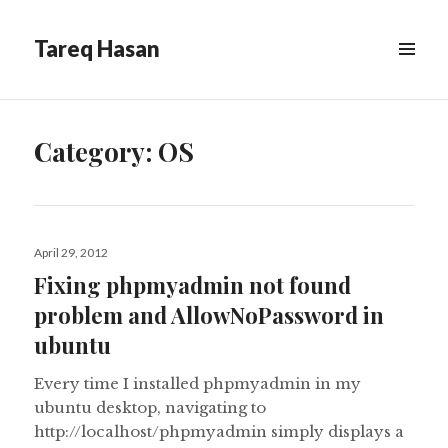
Tareq Hasan
MENU
&
WIDGETS
Category:
OS
Posted
April 29, 2012
on
Fixing phpmyadmin not found
problem and AllowNoPassword in
ubuntu
Every time I installed phpmyadmin in my
ubuntu desktop, navigating to
http://localhost/phpmyadmin simply displays a