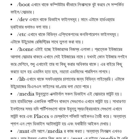
/boot এখানে থাকে কম্পিউটার কীভাবে লিনাক্সকে বুট করবে সে সম্পর্কিত
ফাইল/ফোল্ডার।
/dev এখানে থাকে ডিভাইস ফাইলসমূহ। মানে এটাকে হার্ডওয়্যার
ড্রাইভার গুদামও বলা যায়।
/etc এখানে থাকে বিভিন্ন এপ্লিকেশনের কনফিগারেশন ফাইলসমূহ।
এটাকে উইন্ডোজ রেজিস্ট্রির সাথে তুলনা করা যায়।
/home এটাই হচ্ছে ইউজারদের নিজস্ব এলাকা। প্রত্যেক ইউজারের
আলাদা ফোল্ডার থাকবে এখানে সেই ইউজারের নামে। যখনই কোন ইউজার লগইন
করে মেশিনে, শুধু এখানেই তার যা কিছু করার অধিকার থাকে। এর বাইরে কিছু
করতে হলে হয় এডমিন হতে হবে, নয়তো এডমিনের পারমিশন লাগবে।
/lib এখানে থাকে সফটওয়্যার চালানোর জন্য বিভিন্ন লাইব্রেরি। এটাকে
উইন্ডোজের ডিএলএল ফাইলের ভাণ্ডার বলা যেতে পারে।
/media উবুন্তুতে এক্সটার্নাল সকল ডিভাইস এই ফোল্ডারে মাউন্ট হয়।
তবে হার্ডডিস্কে একাধিক পার্টিশন থাকলে সেগুলোও এখানে মাউন্ট হয়। সাধারণত
ইনস্টলের সময় যদি পার্টিশনগুলো থাকে উবুন্তু স্বয়ংক্রিয়ভাবে সেগুলো এখানে
মাউন্ট করে এবং Places ও ডেস্কটপে শর্টকাট আইকনও তৈরী করে। অন্যান্য
প্লাগ এন প্লে ডিভাইস অটোমাউন্ট হয় এবং যথারীতি আইকন দেখায়।
/mnt এটা আগে /media র কাজ করত। অন্যান্য লিনাক্সে এখনও
করে। তবে উবুন্তু এখানে কিছু করে না। /mnt -র চাইতে /media টা বেশি