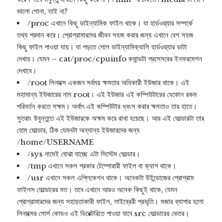
ভালো শোনা, তাই না?
/proc এখানে কিছু ডাইন্যামিক ফাইল থাকে। যা হার্ডওয়্যার সম্পর্কে
তথ্য প্রদান করে। প্রোগ্রামারদের জীবন সহজ করার জন্য এখানে বেশ সহজ
কিছু ফাইল পাওয়া যায়। যা পড়তে গেলে ডাইন্যামিক্যালি হার্ডওয়্যার ডাটা
দেখায়। যেমন – cat/proc/cpuinfo কমান্ডটা প্রসেসরের ইনফরমেশন
দেখাবে।
/root লিনাক্সে একজন সর্বময় ক্ষমতার অধিকারী ইউজার থাকে। এই
মহামান্য ইউজারের নাম root। এই ইউজার এই কম্পিউটারের যেকোন রকম
পরিবর্তন করতে সক্ষম। অর্থাৎ এই কম্পিউটার ধ্বংস করার ক্ষমতাও তার হাতে।
সুতরাং উবুন্তুতে এই ইউজারকে অক্ষম করে রাখা হয়েছে। আর এই ফোল্ডারটা তার
হোম ফোল্ডার, ঠিক যেমনটা অন্যান্য ইউজারদের জন্য
/home/USERNAME
/sys নামেই বোঝা যাচ্ছে এটা সিস্টেম ফোল্ডার।
/tmp এখানে সকল প্রকার টেম্পোরারী ফাইল বা ক্যাশ থাকে।
/usr এখানে সকল এপ্লিকেশন থাকে। অনেকটা উইন্ডোজের প্রোগ্রাম
ফাইলস ফোল্ডারের মত। তবে এখানে আরও অনেক কিছুই থাকে, যেমন
প্রোগ্রামারদের জন্য সহায়তাকারী ফাইল, লাইব্রেরী প্রভৃতি। মজার ব্যাপার হলো
লিনাক্সের সোর্স কোডও এই ডিরেক্টরিতে পাওয়া যাবে src ফোল্ডারের ভেতর।