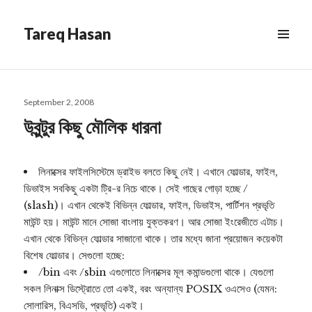
Tareq Hasan
MENU
&
WIDGETS
Posted
September 2, 2008
on
উবুন্টুর কিছু মৌলিক ধারনা
লিনাক্সের ফাইলসিস্টেমে ড্রাইভ বলতে কিছু নেই। এখানে ফোল্ডার, ফাইল,
ডিভাইস সবকিছু একটা ট্রি-র নিচে থাকে। সেই গাছের গোড়া হচ্ছে /
(slash)। এখান থেকেই বিভিন্ন ফোল্ডার, ফাইল, ডিভাইস, পার্টিশন প্রভৃতি
মাউন্ট হয়। মাউন্ট মানে সোজা বাংলায় যুক্তকরণ। আর সোজা ইংরেজীতে এটাচ।
এখান থেকে বিভিন্ন ফোল্ডার সাজানো থাকে। তার মধ্যে জানা প্রয়োজন কয়েকটা
বিশেষ ফোল্ডার। সেগুলো হচ্ছে:
/bin এবং /sbin এগুলোতে লিনাক্সের মূল কমান্ডগুলো থাকে। যেগুলো
সকল লিনাক্স ডিস্ট্রোতে তো একই, বরং অন্যান্য POSIX ওএসেও (যেমন:
সোলারিস, বিএসডি, প্রভৃতি) একই।