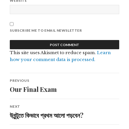
WEBSITE
SUBSCRIBE ME TO EMAIL NEWSLETTER
This site uses Akismet to reduce spam.
Learn
how your comment data is processed.
Post
PREVIOUS
navigation
Our Final Exam
Previous
post:
NEXT
উবুন্টুতে কিভাবে প্রথম আলো পড়বেন?
Next
post: