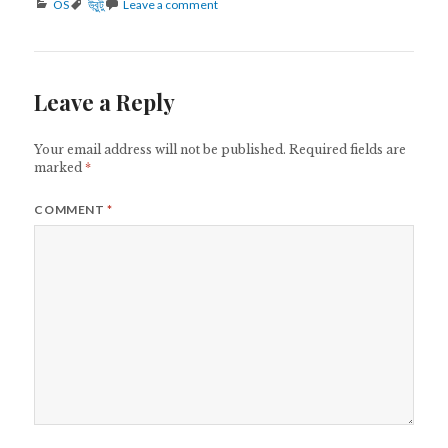
Categories
Tags
OS
উবুন্টু
Leave a comment
Leave a Reply
Your email address will not be published.
Required fields are
marked
*
COMMENT
*