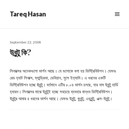
Tareq Hasan
MENU
&
WIDGETS
Posted
September 22, 2008
on
উবুন্টু কি?
লিনাক্সের অনেকগুলো ভার্শন আছে। যে গুলোকে বলা হয় ডিস্ট্রিবিউশন। যেমনঃ
রেড হ্যাট লিনাক্স, ম্যান্ড্রিভা, ডেবিয়ান, সুসে ইত্যাদি। এ ধরনের একটি
ডিস্ট্রিবিউশন হচ্ছে ঊবুন্টু। বর্তমানে এটির ৮.০৪ ভার্সন চলছে, যার নাম উবুন্টু হার্ডি
হ্যারন। লিনাক্সের মাঝে উবুন্টুই হচ্ছে সবচেয়ে ব্যবহার বান্ধব ডিস্ট্রিবিউশন।
উবুন্টুর আবার ৪ ধরনের ভার্সন আছে। যেমনঃ উবুন্টু, কুবুন্টু, এডুবুন্টু, এক্স-উবুন্টু।