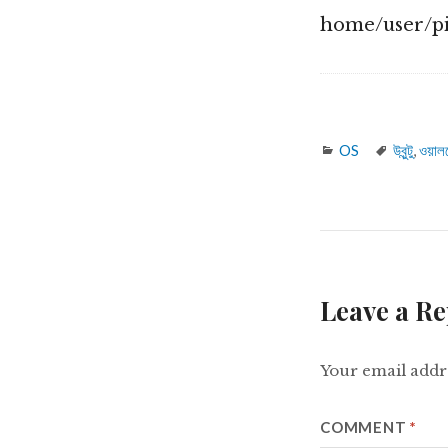
home/user/pict
Categories
Tags
OS
উবুন্টু
,
ওয়াল
Leave a Re
Your email addre
COMMENT
*