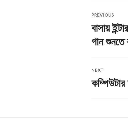
Post
PREVIOUS
navigatio
বাসায় ইন্ট
Previous
post:
গান শুনতে
NEXT
কম্পিউটার
Next
post: