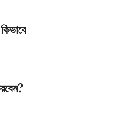
 কিভাবে
করবেন?