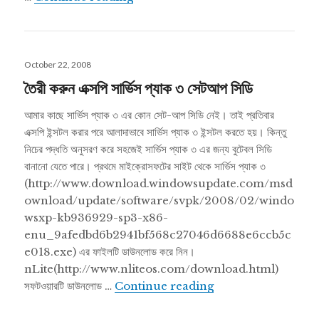
Posted
October 22, 2008
on
তৈরী করুন এক্সপি সার্ভিস প্যাক ৩ সেটআপ সিডি
আমার কাছে সার্ভিস প্যাক ৩ এর কোন সেট-আপ সিডি নেই। তাই প্রতিবার
এক্সপি ইন্সটল করার পরে আলাদাভাবে সার্ভিস প্যাক ৩ ইন্সটল করতে হয়। কিন্তু
নিচের পদ্ধতি অনুসরণ করে সহজেই সার্ভিস প্যাক ৩ এর জন্য বুটেবল সিডি
বানানো যেতে পারে। প্রথমে মাইক্রোসফটের সাইট থেকে সার্ভিস প্যাক ৩
(http://www.download.windowsupdate.com/msd
ownload/update/software/svpk/2008/02/windo
wsxp-kb936929-sp3-x86-
enu_9afedbd6b2941bf568c27046d6688e6ccb5c
e018.exe) এর ফাইলটি ডাউনলোড করে নিন।
nLite(http://www.nliteos.com/download.html)
তৈরী করুন এক্সপি সার্ভিস প্য
সফটওয়ারটি ডাউনলোড …
Continue reading