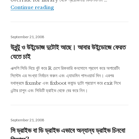
ঊবুন্টুতে ব্যবহার করুন উইন্ডোজের সফটওয়ার
Continue reading
Posted
September 21, 2008
on
উবুন্টু ও উইন্ডোজ দুটোই আছে। আবার উইন্ডোজে ফেরত
যেতে চাই
এক্সপি সিডি দিয়ে বুট করে R চেপে রিকভারি কনসোলে প্রবেশ করে অপারেটিং
সিস্টেম এর সংখ্যা নির্বাচন করুন এবং এ্যাডমিন পাসওয়ার্ড দিন। এরপর
যথাক্রমে fixmbr এবং fixboot কমান্ড দুটো প্রয়োগ করে exit লিখে
এন্টার চাপুন এবং সিডিটি ড্রাইভ থেকে বের করে নিন।
Posted
September 21, 2008
on
সি ড্রাইভ বা ডি ড্রাইভ এভাবে অন্যান্য ড্রাইভ চিনবো