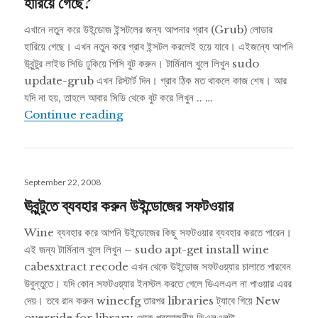
হারিয়ে গেছে?
এখানে নতুন করে উইন্ডোজ ইন্সটলের জন্য আপনার গ্রাব (Grub) লোডার
হারিয়ে গেছে। এখন নতুন করে গ্রাব ইন্সটল করলেই হয়ে যাবে। এইজন্যে আপনি
উবুন্টুর লাইভ সিডি ঢুকিয়ে পিসি বুট করুন। টার্মিনাল খুলে লিখুন sudo
update-grub এখন রিস্টার্ট দিন। গ্রাব ঠিক মত থাকলে কাজ শেষ। আর
যদি না হয়, তাহলে আবার সিডি থেকে বুট করে লিখুন .. …
নতুন করে উইন্ডোজ এক্সপি ইন্সটল করেছেন, ফলে উবুন্টু হার
Continue reading
Posted
September 22, 2008
on
ঊবুন্টুতে ব্যবহার করুন উইন্ডোজের সফটওয়ার
Wine ব্যবহার করে আপনি উইন্ডোজের কিছু সফটওয়ার ব্যবহার করতে পারেন।
এই জন্য টার্মিনাল খুলে লিখুন – sudo apt-get install wine
cabesxtract recode এখন থেকে উইন্ডোজ সফটওয়্যার চালাতে পারবেন
উবুন্তুতে। যদি কোন সফটওয়্যার ইনস্টল করতে গেলে ডিএলএল না পাওয়ার এরর
দেয়। তবে রান করুন winecfg তারপর libraries ট্যাবে গিয়ে New
override for library থেকে প্রয়োজনীয় ডিএলএলটা …