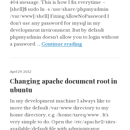
404 message. This is how I fix everytime –
[shell]$ sudo ln -s /usr/share/phpmyadmin
/var/www[/shell] Fixing AllowNoPassword I
don’t use any password for mysql in my
development invironment. But by default
phpmyadmin doesn’t allow you to login without
Fixing phpmyadmin 
a password. …
Continue reading
Posted
April 29, 2012
on
Changing apache document root in
ubuntu
In my development machine I always like to
move the default /var/www directory to my
home directory, e.g. /home/tareq/www . It’s
very simple to do. Open the /etc/apache2/sites-
available/default file with administrator