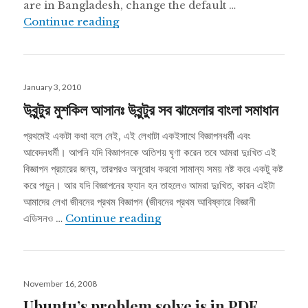
are in Bangladesh, change the default …
Things to do after installing Ubunt
Continue reading
Posted
January 3, 2010
on
উবুন্টুর মুশকিল আসানঃ উবুন্টুর সব ঝামেলার বাংলা সমাধান
প্রথমেই একটা কথা বলে নেই, এই লেখাটা একইসাথে বিজ্ঞাপনধর্মী এবং
আবেদনধর্মী। আপনি যদি বিজ্ঞাপনকে অতিশয় ঘৃণা করেন তবে আমরা দুঃখিত এই
বিজ্ঞাপন প্রচারের জন্য, তারপরও অনুরোধ করবো সামান্য সময় নষ্ট করে একটু কষ্ট
করে পড়ুন। আর যদি বিজ্ঞাপনের ফ্যান হন তাহলেও আমরা দুঃখিত, কারন এইটা
আমাদের লেখা জীবনের প্রথম বিজ্ঞাপন (জীবনের প্রথম আবিষ্কারে বিজ্ঞানী
উবুন্টুর মুশকিল আসানঃ উবুন্টুর সব ঝামেলার বা
এডিসনও …
Continue reading
Posted
November 16, 2008
on
Ubuntu’s problem solve is in PDF