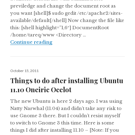
previledge and change the document root as
you want [shell]$ sudo gedit /etc/apache2/sites-
available/default[/shell] Now change the file like
this: [shell highlight=”1,6″] DocumentRoot
/home/tareq/www <Directory …
Changing apache document root i
Continue reading
Posted
October 15, 2011
on
Things to do after installing Ubuntu
11.10 Oneiric Ocelot
The new Ubuntu is here 2 days ago. I was using
Natty Narwhal (11.04) and didn’t take any risk to
use Gnome 3 there. But I couldn’t resist myself
to switch to Gnome 3 this time. Here is some
things I did after installing 11.10 – [Note: If you