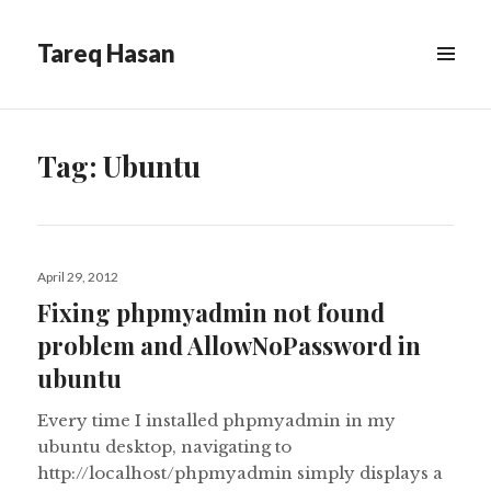
Tareq Hasan
MENU
&
WIDGETS
Tag:
Ubuntu
Posted
April 29, 2012
on
Fixing phpmyadmin not found
problem and AllowNoPassword in
ubuntu
Every time I installed phpmyadmin in my
ubuntu desktop, navigating to
http://localhost/phpmyadmin simply displays a